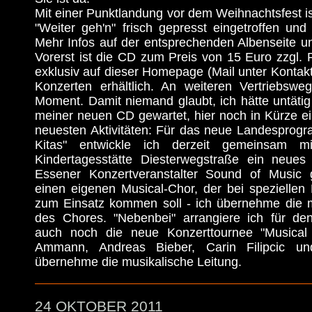
Mit einer Punktlandung vor dem Weihnachtsfest 
"Weiter geh'n" frisch gepresst eingetroffen und a
Mehr Infos auf der entsprechenden Albenseite u
Vorerst ist die CD zum Preis von 15 Euro zzgl. 
exklusiv auf dieser Homepage (Mail unter Kontakt)
Konzerten erhältlich. An weiteren Vertriebswe
Moment. Damit niemand glaubt, ich hätte untäti
meiner neuen CD gewartet, hier noch in Kürze ei
neuesten Aktivitäten: Für das neue Landesprogr
Kitas" entwickle ich derzeit gemeinsam mi
Kindertagesstätte Diesterwegstraße ein neues
Essener Konzertveranstalter Sound of Music
einen eigenen Musical-Chor, der bei spezielle
zum Einsatz kommen soll - ich übernehme die m
des Chores. "Nebenbei" arrangiere ich für den
auch noch die neue Konzerttournee "Musica
Ammann, Andreas Bieber, Carin Filipcic u
übernehme die musikalische Leitung.
24 OKTOBER 2011