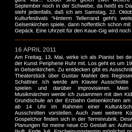
September noch in der Schwebe, da heißt es D
steht jedenfalls, daß ich am Samstag, 22. Okt
Kulturfestivals "Hinterm Tellerrand geht's wei
Gelsenkirchen spiele, dann hoffentlich schon mit
Gepäck. Eine Uhrzeit für den Kaue-Gig wird noch
16 APRIL 2011
Am Freitag, 13. Mai, wirke ich als Pianist bei 
der Kunst Peripherie Ruhr mit. Los geht es um 19
in Gelsenkirchen. Zu entdecken gibt es Ausschn
Theaterstück über Gustav Mahler des Regisseu
Schattner. Ich werde am Klavier Ausschnitte 
spielen und darüber improvisieren. Mein
Musikmärchen werde ich zusammen mit den Kids
Grundschule an der Erzbahn Gelsenkirchen am D
ab 14 Uhr im Rahmen einer Kultur&Schule
Ausschnitten vorstellen. Auch zwei weitere K
Gospelchor finden sich in der Terminrubrik. De
Planungen für meine neue CD Gestalt an: Aufna
läuft, Ende Juli, Erscheinungstermin möglichst no